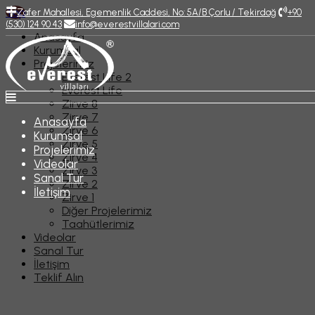
Top
Zafer Mahallesi, Egemenlik Caddesi, No: 5A/B Çorlu / Tekirdağ
+90
(530) 124 90 43
info@everestvillalari.com
Anasayfa
Kurumsal
Projelerimiz
Everest Life 2
Everest Life
Zirve 8
Zirve 7
Anasayfa
Zirve 6
Kurumsal
Zirve 5
Projelerimiz
Zirve 4
Videolar
Zirve 3
Sanal Tur
Zirve 2
İletişim
Zirve 1
Diğer Projelerimiz
Taahütlerimiz
Videolar
Sanal Tur
İletişim
Teklif Alın
Düzgün 7