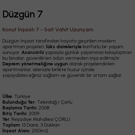
Düzgün 7
Konut İnşaatı 7 - Sait Vahit Uzunçam
Düzgün İnşaat tarafından hayata geçirilen modern
apartman projeleri,
lüks daireleriyle
konforlu bir yaşam
sunuyor.
Asansörlü
yapısıyla günlük yaşamınızı kolaylaştıran
bu binalar, güvenlikten ödün vermeden inşa edilmiştir.
Deprem yönetmeliğine uygun
olarak projelendirilen
apartmanlar, ailenizle birlikte huzur içinde
yaşayabileceğiniz sağlam ve güvenilir bir ortam sağlar.
Ülke
: Türkiye
Bulunduğu Yer:
Tekirdağ / Çorlu
Başlama Tarihi:
2008
Bitiş Tarihi:
2009
Yer
: Reşadiye Mahallesi ÇORLU
Toplam
: 13 Daire, 3 Dükkan
İnşaat Alanı
: 2150m2